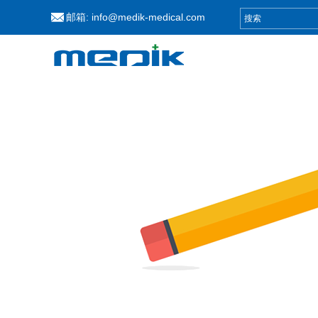
邮箱:
info@medik-medical.com