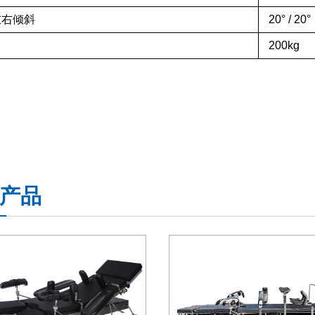
左右倾斜
20
° /
20
°
2
00
kg
产品