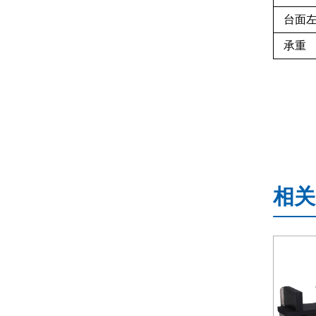
台面
承重
相关