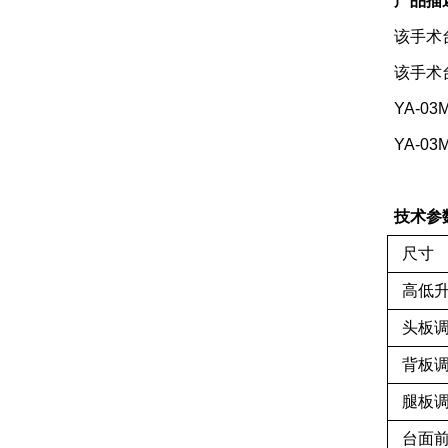
产品描
该手术
该手术
YA-03
YA-03
技术参
尺寸
高低
头板
背板
腿板
台面