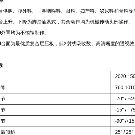
述
台供胸、腹外科、耳鼻咽喉科、眼科、妇产科、泌尿科和骨科等
台上升、下降为脚踏油泵式，其余动作均为机械传动头部操作。
M
外罩均为不锈钢制作。
M
台面为最优质复合层压板，低X射线吸收数、高清晰度的透视效
数
2020
*
5
升降
760
-
101
调节
-
7
0° / +
4
调节
-15
° /
+
7
调节
-90
° /
+15
前后倾斜
25
° /
25
°