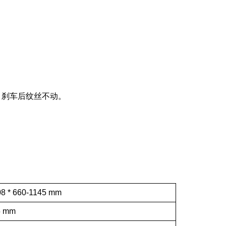
，刹车后纹丝不动。
08
* 6
6
0-
1145
mm
5
mm