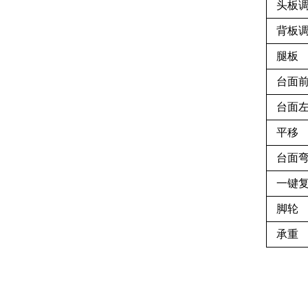
头板
背板
腿板
台面
台面
平移
台面
一键
脚轮
承重