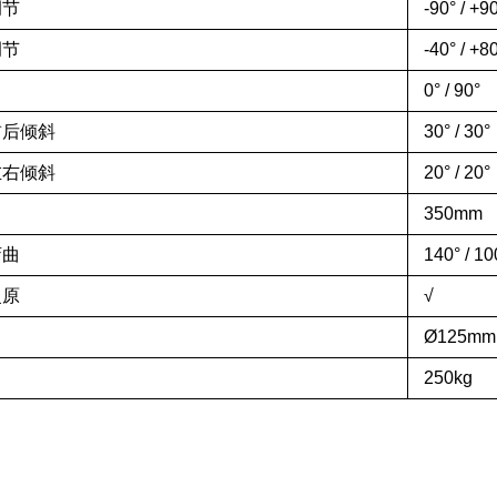
调节
-
9
0° / +
9
调节
-
4
0° / +
8
0° /
9
0°
前后倾斜
30° / 30°
左右倾斜
2
0° /
2
0°
350mm
弯曲
14
0° /
10
复原
√
Ø
125
mm
250kg