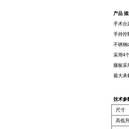
产品 
手术台
手持控
不锈钢
采用4
腿板采
最大承载
技术参
尺寸
高低