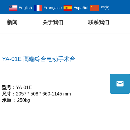
English
Française
Español
中文
新闻
关于我们
联系我们
YA-01E 高端综合电动手术台
型号
：
YA-01E
尺寸
：
2
057
*
508
* 6
6
0-
1145
mm
承重
：
250kg