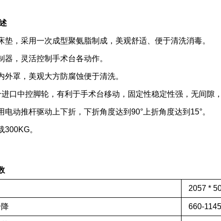
描述
床垫，采用一次成型聚氨脂制成，美观舒适、便于清洗消毒。
制器，灵活控制手术台各动作。
内外罩，美观大方防腐蚀便于清洗。
个进口中控脚轮，有利于手术台移动，固定性稳定性强，无间隙
用电动推杆驱动上下折，下折角度达到90°上折角度达到15°。
300KG。
数
2
057
*
5
升降
6
6
0-
114