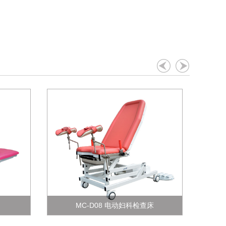
MC-C0
MC-D08 电动妇科检查床