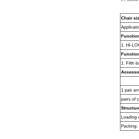
Chair si
Applicati
Function
1. HI-L
Function
1. Filth 
Accesso
1 pair ar
pairs of 
Structur
Loading 
Packing