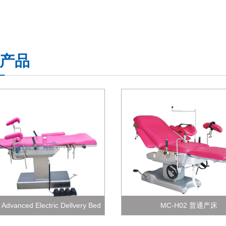
产品
Advanced Electric Dellvery Bed
MC-H02 普通产床