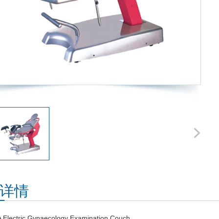
详情
 Electric Gynaecology Examination Couch