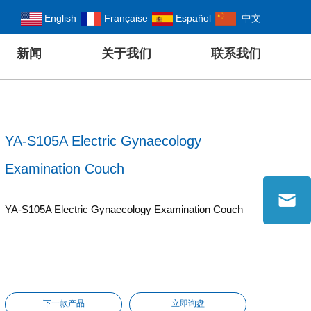
English
Française
Español
中文
新闻
关于我们
联系我们
YA-S105A Electric Gynaecology
Examination Couch
YA-S105A Electric Gynaecology Examination Couch
下一款产品
立即询盘