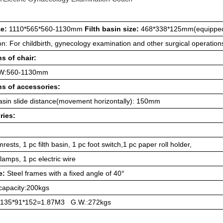
ze:
1110*565*560-1130mm
Filth basin size:
468*338*125mm(equipped 
on: For childbirth, gynecology examination and other surgical operation
s of chair:
OW:560-1130mm
s of accessories:
basin slide distance(movement horizontally): 150mm
ries:
mrests, 1 pc filth basin, 1 pc foot switch,1 pc paper roll holder,
clamps, 1 pc electric wire
e:
Steel frames with a fixed angle of 40°
capacity:200kgs
: 135*91*152=1.87M3 G.W.:272kgs